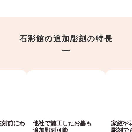
石彩館の追加彫刻の特長
家紋や
彫刻前にわ
他社で施工したお墓も
彫刻で
追加彫刻可能